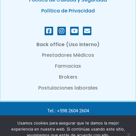
Política de Privacidad
Back office (Uso interno)
Prestadores Médicos
Farmacias
Brokers
Postulaciones laborales
Tel.: +598 2604 2604
Usamos cookies para asegurar que te damos la mejor
e-mail: info@bcbsu.com.uy
experiencia en nuestra web. Si continúas usando este sitio,
asumiremos que estás de acuerdo con ello.