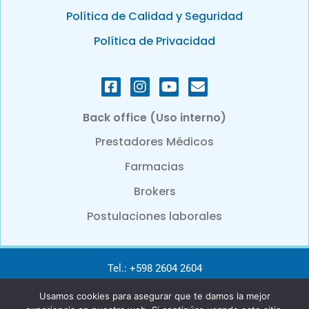
Política de Calidad y Seguridad
Política de Privacidad
Back office (Uso interno)
Prestadores Médicos
Farmacias
Brokers
Postulaciones laborales
Tel.: +598 2604 2604
Usamos cookies para asegurar que te damos la mejor
e-mail: info@bcbsu.com.uy