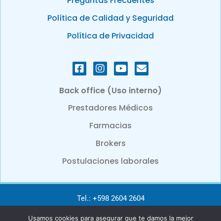
Preguntas Frecuentes
Política de Calidad y Seguridad
Política de Privacidad
Back office (Uso interno)
Prestadores Médicos
Farmacias
Brokers
Postulaciones laborales
Tel.: +598 2604 2604
Usamos cookies para asegurar que te damos la mejor
e-mail: info@bcbsu.com.uy