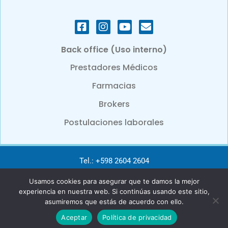
Back office (Uso interno)
Prestadores Médicos
Farmacias
Brokers
Postulaciones laborales
Tel.: +598 2604 2604
Usamos cookies para asegurar que te damos la mejor
e-mail: info@bcbsu.com.uy
experiencia en nuestra web. Si continúas usando este sitio,
asumiremos que estás de acuerdo con ello.
BlueCross & BlueShield de Uruguay. An independent licensee of
Aceptar
Política de privacidad
the Blue Cross and Blue Shield Association.