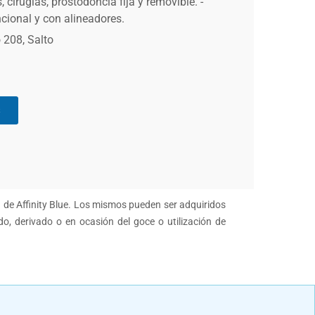
 cirugías, prostodoncia fija y removible. -
cional y con alineadores.
 208, Salto
s
n de Affinity Blue. Los mismos pueden ser adquiridos
do, derivado o en ocasión del goce o utilización de